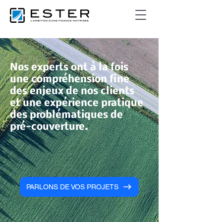
Nos experts ont à la fois
une compréhension fine
des enjeux de nos clients
et
une expérience pratique
des problématiques de
pré-couverture
.
PARLONS DE VOS PROJETS