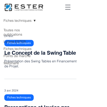
Publications
Fiches techniques
Toutes nos
publications
24 févr.
Lettres ESTER
Fiches techniques
Fiches techniques
Le Concept de la Swing Table
Points de marché
Présentation des Swing Tables en Financement
Webinaire
de Projet.
3 avr. 2024
Fiches techniques