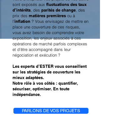
sont exposés aux
fluctuations des taux
d’intérêts
, des
parités de change
, des
prix des
matières premières
ou à
l’
inflation
? Vous envisagez de mettre en
place une couverture de ces risques,
vous avez besoin de comprendre votre
exposition, les enjeux associés à ces
opérations de marché parfois complexes
et d’être accompagné dans leur
négociation et exécution ?
Les experts d’ESTER vous conseillent
sur les stratégies de couverture les
mieux adaptées.
Notre rôle à vos côtés : quantifier,
sécuriser, optimiser. En toute
indépendance.
PARLONS DE VOS PROJETS