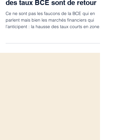
Points de marché
Les anticipations de hausse
des taux BCE sont de retour
Ce ne sont pas les faucons de la BCE qui en
parlent mais bien les marchés financiers qui
l’anticipent : la hausse des taux courts en zone
euro est redevenue un scénario probable en
2026.