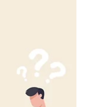
dès le mois de mars 2025 à deux années
d’inversion de la courbe des taux de swaps en
zone euro.