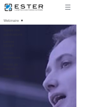
Publications
Webinaire
Toutes nos
publications
Lettres
ESTER
Fiches
techniques
Points de
marché
Webinaire